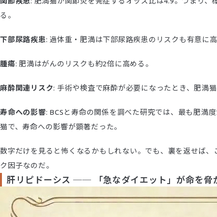
関節疾患
: 肥満猫が関節炎を発症するオッズ比は4.9。つま
る。
下部尿路疾患
: 過体重・肥満は下部尿路疾患のリスクも有意に
腫瘍
: 肥満はがんのリスクも約2倍に高める。
麻酔関連リスク
: 手術や検査で麻酔が必要になったとき、肥満
寿命への影響
: BCSと寿命の関係を調べた研究では、最も肥満度
猫で、寿命への影響が顕著だった。
数字だけを見ると怖くなるかもしれない。でも、裏を返せば、
ク因子なのだ。
肝リピドーシス ── 「急なダイエット」が命を脅