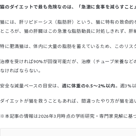
猫のダイエットで最も危険なのは、「急激に食事を減らすこと
猫には、肝リピドーシス（脂肪肝）という、猫に特有の致命的
ところが、猫の肝臓はこの急激な脂肪動員に対処しきれず、肝
特に肥満猫は、体内に大量の脂肪を蓄えているため、このリス
治療を受ければ90%が回復可能だが、治療（チューブ栄養な
なければならない。
安全な減量ペースの目安は、
週に体重の0.5〜2%以内
。週3%
ダイエットが猫を救うこともあれば、間違ったやり方が猫を追
※本記事の情報は2026年3月時点の学術研究・専門家見解に