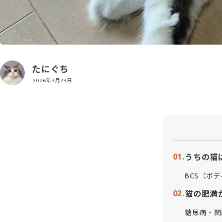
たにぐち
2026年3月23日
うちの猫
BCS（ボ
猫の肥満
糖尿病・関