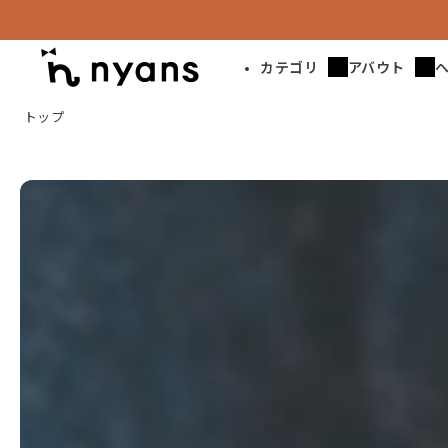
カテゴリ
アバウト
トップ
nyans（ニ
ャ
ン
ズ）
に
つ
い
て
｜
私