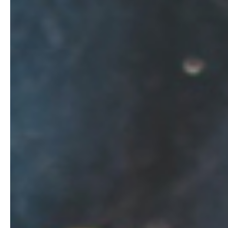
た
ち
の
想
い