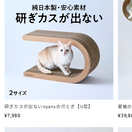
研ぎカスが出ないnyansの爪とぎ【U型】
愛猫
¥7,980
¥39,8