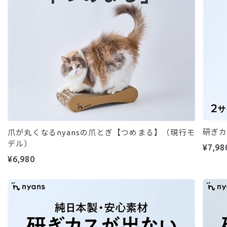
研ぎカ
爪が丸くなるnyansの爪とぎ【つめまる】（現行モ
デル）
¥7,98
¥6,980