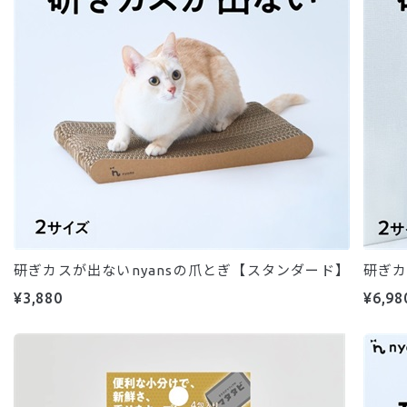
研ぎカスが出ないnyansの爪とぎ【スタンダード】
研ぎカ
¥3,880
¥6,98