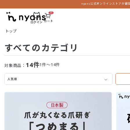
nyans公式オンラインストアが最
0
カート
ログイン
トップ
すべてのカテゴリ
14
件
1件～14件
対象商品：
人気順