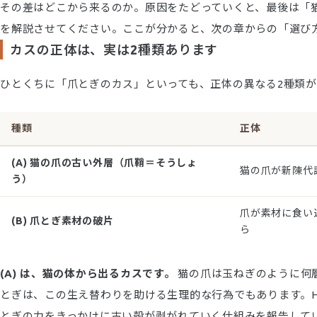
その差はどこから来るのか。原因をたどっていくと、最後は「
を解説させてください。ここが分かると、次の章からの「選び
カスの正体は、実は2種類あります
ひとくちに「爪とぎのカス」といっても、正体の異なる2種類
種類
正体
(A) 猫の爪の古い外層（爪鞘＝そうしょ
猫の爪が新陳代
う）
爪が素材に食い
(B) 爪とぎ素材の破片
ら
(A) は、猫の体から出るカスです。
猫の爪は玉ねぎのように何
とぎは、この生え替わりを助ける生理的な行為でもあります。Ho
とぎの力をきっかけに古い殻が剥がれていく仕組みを報告して