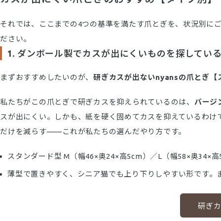
それでは、ここまでの4つの基準を満たす爪とぎを、状況別にご紹
ださい。
1. ダンボール製でカスが出にくいものを探してい
まずおすすめしたいのが、
研ぎカスが出ないnyansの爪とぎ
私たちがこの爪とぎで研ぎカスを抑えられているのは、
バージ
スが出にくい。しかも、紙を硬く固めてカスを抑えているわけ
だけを減らす——これが私たちの選んだやり方です。
スタンダード型 M（幅46×奥24×高5cm）／L（幅58×奥34×高
薄型で置きやすく、シニア猫でも上り下りしやすい形です。
研ぎカ