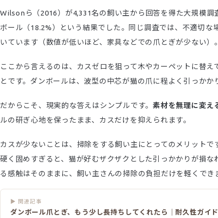
Wilsonら（2016）が4,331名の飼い主から回答を得た大
ボール（18.2%）という結果でした。同じ調査では、不適切な場
いています（数値が低いほど、家具などでの爪とぎが少ない）
ここから言えるのは、カスゼロを狙って木やカーペットに替え
とです。ダンボールは、波型の中芯が猫の爪に程よく引っかか
だからこそ、現実的な答えはシンプルです。
素材を無理に変え
ルの研ぎ心地を保ったまま、カスだけを抑えられます。
カスが少ないことは、掃除をする飼い主にとってのメリットで
硬く固めすぎると、猫が好むザクザクとした引っかかりが損な
る感触はそのままに、飼い主さんの掃除の負担だけを軽くでき
▶ 関連記事
ダンボール爪とぎ、もう少し長持ちしてくれたら｜耐久性ガイ