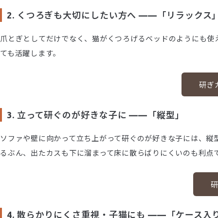
2. くつろぎも大切にしたい方へ ——「リラックス
爪とぎとしてだけでなく、猫がくつろげるベッドのようにも使
ても活躍します。
研ぎ
3. 立って研ぐのが好きな子に ——「縦型」
ソファや壁に向かって立ち上がって研ぐのが好きな子には、縦
るぶん、出たカスも下に溜まって床に散らばりにくいのも利点
研
4. 散らかりにくさ重視・子猫にも ——「ケース入