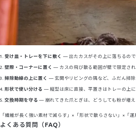
受け皿・トレーを下に敷く
— 出たカスがその上に落ちるの
壁際・コーナーに置く
— カスの飛び散る範囲が壁で限定さ
掃除動線の上に置く
— 玄関やリビングの隅など、ふだん掃
形状で使い分ける
— 縦型は床に直接、平置きはトレーの上
交換時期を守る
— 崩れてきた爪とぎは、どうしても粉が増
「繊維が長く強い素材で減らす」×「形状で散らさない」×「
よくある質問（FAQ）