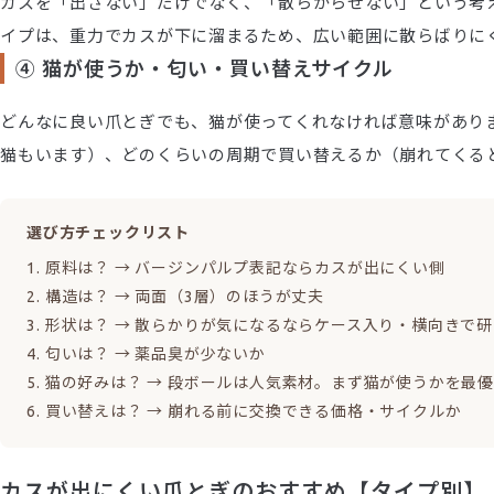
カスを「出さない」だけでなく、「散らからせない」という考
イプは、重力でカスが下に溜まるため、広い範囲に散らばりに
④ 猫が使うか・匂い・買い替えサイクル
どんなに良い爪とぎでも、猫が使ってくれなければ意味があり
猫もいます）、どのくらいの周期で買い替えるか（崩れてくる
選び方チェックリスト
原料は？ → バージンパルプ表記ならカスが出にくい側
構造は？ → 両面（3層）のほうが丈夫
形状は？ → 散らかりが気になるならケース入り・横向きで
匂いは？ → 薬品臭が少ないか
猫の好みは？ → 段ボールは人気素材。まず猫が使うかを最
買い替えは？ → 崩れる前に交換できる価格・サイクルか
カスが出にくい爪とぎのおすすめ【タイプ別】