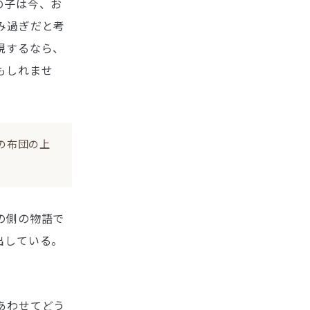
の子は今、お
み過ぎだと考
現するなら、
もしれませ
の布団の上
の側の物語で
出している。
あわせてどう