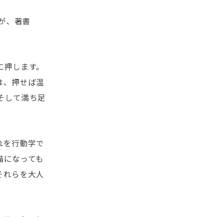
スが、著書
に押します。
は、押せば温
そして満ち足
れを行動学で
猫になっても
それらを大人