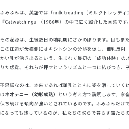
ふみふみは、英語では「milk treading（ミルクト
『Catwatching』（1986年）の中で広く紹介した言葉です
その起源は、生後数日の哺乳期にさかのぼります。目もま
この圧迫が母猫側にオキシトシンの分泌を促し、催乳反射
かい乳が湧き出るという、生まれて最初の「成功体験」の
りた感覚。それらが押すというリズムと一つに結びつき、
不思議なのは、本来であれば離乳とともに姿を消していく
は
ネオテニー（幼形成熟）
という考え方で説明します。家
保ち続ける傾向が強いとされているのです。ふみふみだけ
になっても残しているのが、私たちの傍らで暮らす猫たち