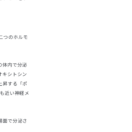
二つのホルモ
の体内で分泌
オキシトシン
上昇する「ポ
間にも近い神経メ
場面で分泌さ