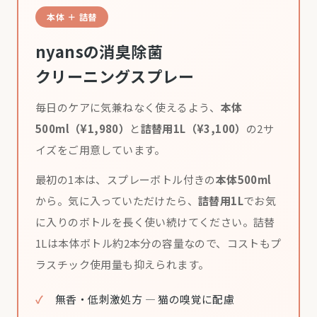
本体 ＋ 詰替
nyansの消臭除菌
クリーニングスプレー
毎日のケアに気兼ねなく使えるよう、
本体
500ml（¥1,980）
と
詰替用1L（¥3,100）
の2サ
イズをご用意しています。
最初の1本は、スプレーボトル付きの
本体500ml
から。気に入っていただけたら、
詰替用1L
でお気
に入りのボトルを長く使い続けてください。詰替
1Lは本体ボトル約2本分の容量なので、コストもプ
ラスチック使用量も抑えられます。
無香・低刺激処方 — 猫の嗅覚に配慮