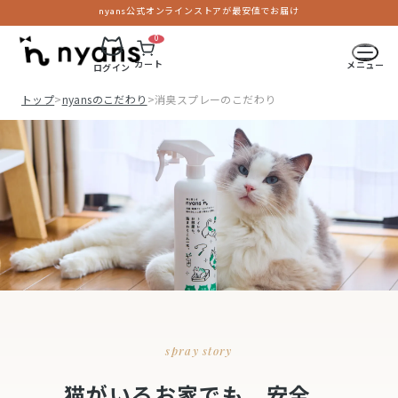
nyans公式オンラインストアが最安値でお届け
0
カート
メニュー
ログイン
トップ
>
nyansのこだわり
>
消臭スプレーのこだわり
spray story
猫がいるお家でも、安全。