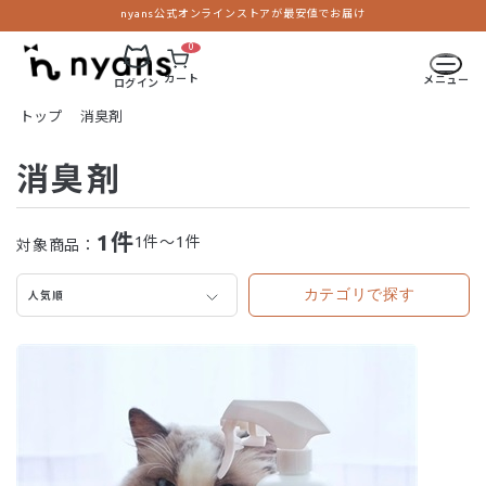
nyans公式オンラインストアが最安値でお届け
0
カート
メニュー
ログイン
トップ
消臭剤
消臭剤
1
件
1件～1件
対象商品：
カテゴリで探す
人気順