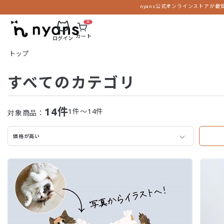
nyans公式オンラインストアが最
0
カート
ログイン
トップ
すべてのカテゴリ
14
件
1件～14件
対象商品：
価格が高い