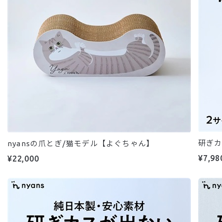
研ぎカ
nyansの爪とぎ/猫モデル【よぐちゃん】
¥7,98
¥22,000