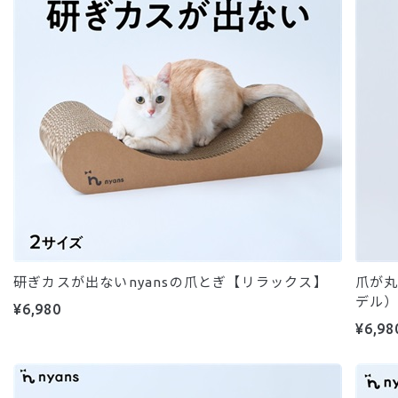
研ぎカスが出ないnyansの爪とぎ【リラックス】
爪が丸
デル
¥6,980
¥6,98