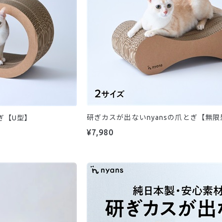
研ぎカスが出ないnyansの爪とぎ【無限
ぎ【U型】
¥7,980