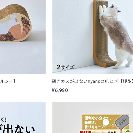
ェルシー】
研ぎカスが出ないnyansの爪とぎ【縦型
¥6,980