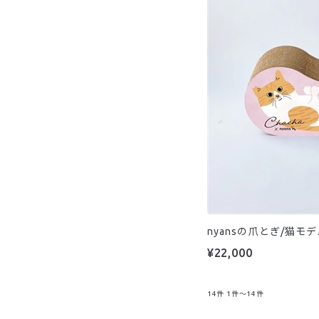
nyansの爪とぎ/猫
¥22,000
14
件
1件～14件