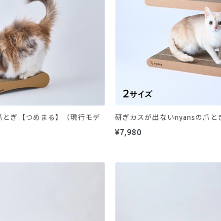
の爪とぎ【つめまる】（現行モデ
研ぎカスが出ないnyansの爪と
¥7,980