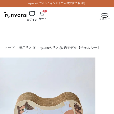
nyans公式オンラインストアが最安値でお届け
0
カート
メニュー
ログイン
トップ
猫用爪とぎ
nyansの爪とぎ/猫モデル【チェルシー】