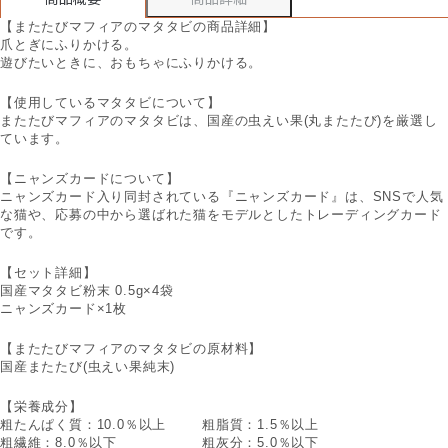
【またたびマフィアのマタタビの商品詳細】
爪とぎにふりかける。
遊びたいときに、おもちゃにふりかける。
【使用しているマタタビについて】
またたびマフィアのマタタビは、国産の虫えい果(丸またたび)を厳選し
ています。
【ニャンズカードについて】
ニャンズカード入り同封されている『ニャンズカード』は、SNSで人気
な猫や、応募の中から選ばれた猫をモデルとしたトレーディングカード
です。
【セット詳細】
国産マタタビ粉末 0.5g×4袋
ニャンズカード×1枚
【またたびマフィアのマタタビの原材料】
国産またたび(虫えい果純末)
【栄養成分】
粗たんぱく質：10.0％以上
粗脂質：1.5％以上
粗繊維：8.0％以下
粗灰分：5.0％以下