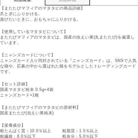
【またたびマフィアのマタタビの商品詳細】
爪とぎにふりかける。
遊びたいときに、おもちゃにふりかける。
【使用しているマタタビについて】
またたびマフィアのマタタビは、国産の虫えい果(丸またたび)を厳選し
ています。
【ニャンズカードについて】
ニャンズカード入り同封されている『ニャンズカード』は、SNSで人気
な猫や、応募の中から選ばれた猫をモデルとしたトレーディングカード
です。
【セット詳細】
国産マタタビ粉末 0.5g×4袋
ニャンズカード×1枚
【またたびマフィアのマタタビの原材料】
国産またたび(虫えい果純末)
【栄養成分】
粗たんぱく質：10.0％以上
粗脂質：1.5％以上
粗繊維：8.0％以下
粗灰分：5.0％以下