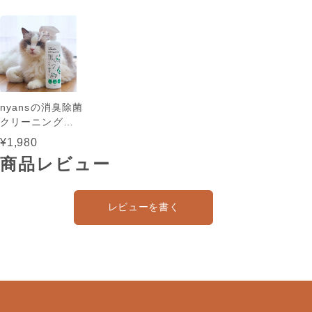
nyansの消臭除菌
クリーニングス
プレー トイレ
¥1,980
もお部屋も猫ま
商品レビュー
わりこれ一本！
レビューを書く