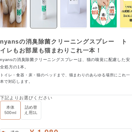
nyansの消臭除菌クリーニングスプレー ト
イレもお部屋も猫まわりこれ一本！
nyansの消臭除菌クリーニングスプレーは、猫の嗅覚に配慮した安
全処方の1本。
トイレ・食器・床・猫のベッドまで、猫まわりのあらゆる場所にこれ一
本で対応します。
下記よりお選びください
本体
詰め替
500ml
え用1L